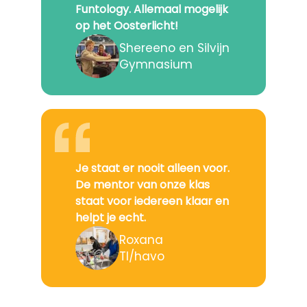
Funtology. Allemaal mogelijk
op het Oosterlicht!
Shereeno en Silvijn
Gymnasium
Je staat er nooit alleen voor.
De mentor van onze klas
staat voor iedereen klaar en
helpt je echt.
Roxana
Tl/havo