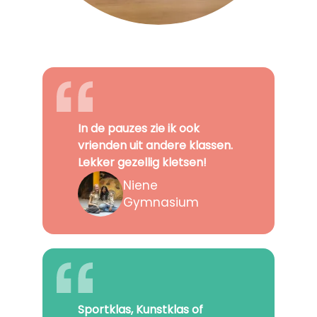
In de pauzes zie ik ook
vrienden uit andere klassen.
Lekker gezellig kletsen!
Niene
Gymnasium
Sportklas, Kunstklas of